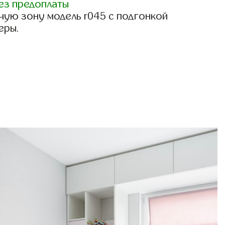
ез предоплаты
чую зону модель r045 с подгонкой
еры.