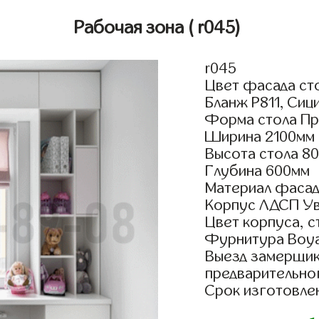
Рабочая зона
( r045)
r045
Цвет фасада сто
Бланж Р811, Сиц
Форма стола Пр
Ширина 2100мм
Высота стола 8
Глубина 600мм
Материал фасад
Корпус ЛДСП У
Цвет корпуса, с
Фурнитура Boyar
Выезд замерщик
предварительно
Срок изготовлен