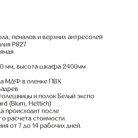
ла, пеналов и верхних антресолей
илия Р827
ямая
00 мм, высота шкафа 2400мм
а МДФ в пленке ПВХ
вадрев
толешницы и полок Белый экспо
d (Blum, Hettich)
а происходит после
го расчета стоимости.
ия от 7 до 14 рабочих дней.