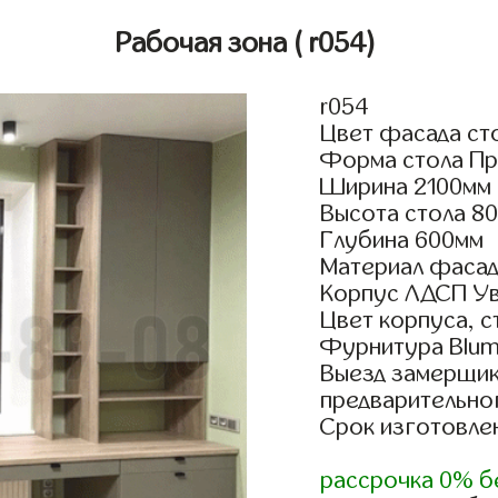
Рабочая зона
( r054)
r054
Цвет фасада ст
Форма стола Пр
Ширина 2100мм
Высота стола 8
Глубина 600мм
Материал фасад
Корпус ЛДСП У
Цвет корпуса, 
Фурнитура Blum 
Выезд замерщик
предварительно
Срок изготовлен
рассрочка 0% б