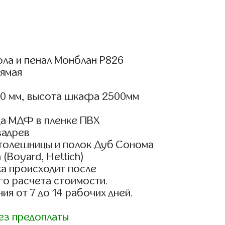
ола и пенал Монблан Р826
ямая
00 мм, высота шкафа 2500мм
а МДФ в пленке ПВХ
вадрев
столешницы и полок Дуб Сонома
(Boyard, Hettich)
а происходит после
го расчета стоимости.
ия от 7 до 14 рабочих дней.
ез предоплаты