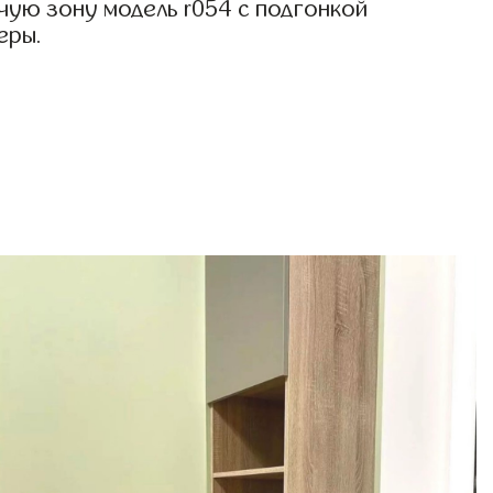
чую зону модель r054 с подгонкой
еры.