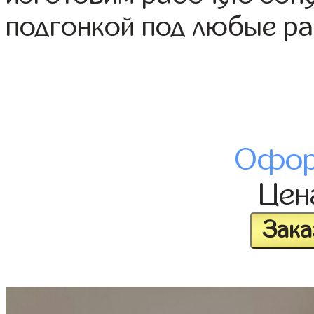
подгонкой под любые р
Офор
Це
Зака