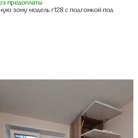
ез предоплаты
ую зону модель r128 с подгонкой под