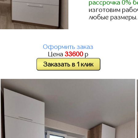
рассрочка 0% б
изготовим рабоч
любые размеры.
Оформить заказ
Цена
33600
р
Заказать в 1 клик