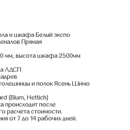
ола и шкафа Белый экспо
пеналов Прямая
00 мм, высота шкафа 2500мм
да ЛДСП
вадрев
столешницы и полок Ясень Шимо
d (Blum, Hettich)
а происходит после
го расчета стоимости.
ия от 7 до 14 рабочих дней.