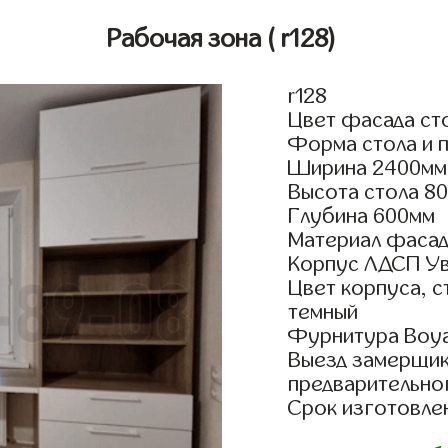
Рабочая зона
( r128)
r128
Цвет фасада ст
Форма стола и 
Ширина 2400мм
Высота стола 8
Глубина 600мм
Материал фаса
Корпус ЛДСП У
Цвет корпуса, 
темный
Фурнитура Boyar
Выезд замерщик
предварительно
Срок изготовлен