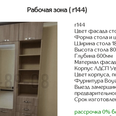
Рабочая зона
( r144)
r144
Цвет фасада ст
Форма стола и 
Ширина стола 1
Высота стола 8
Глубина 600мм
Материал фасад
Корпус ЛДСП У
Цвет корпуса, 
Фурнитура Boyar
Выезд замерщик
предварительно
Срок изготовлен
рассрочка 0% б