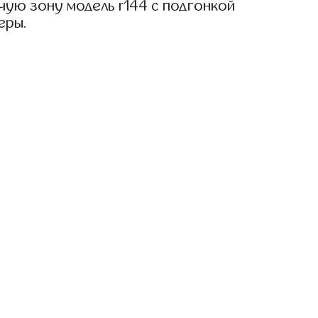
чую зону модель r144 с подгонкой
еры.