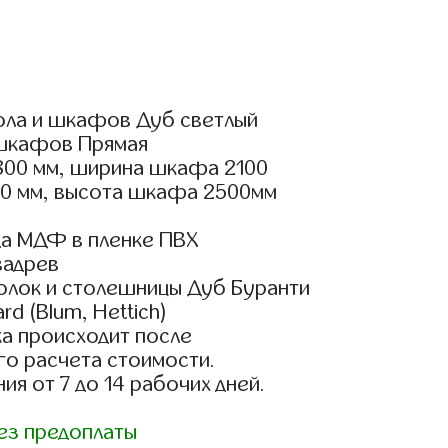
ола и шкафов Дуб светлый
шкафов Прямая
800 мм, ширина шкафа 2100
00 мм, высота шкафа 2500мм
а МДФ в пленке ПВХ
вадрев
полок и столешницы Дуб Буранти
d (Blum, Hettich)
а происходит после
го расчета стоимости.
ия от 7 до 14 рабочих дней.
ез предоплаты