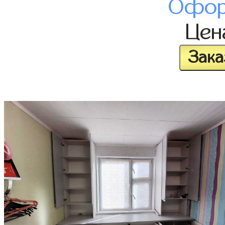
Офор
Це
Зака