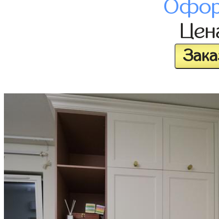
Офор
Це
Зака