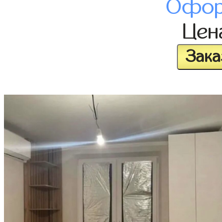
Офор
Це
Зака