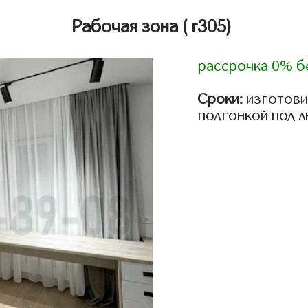
Рабочая зона
( r305)
рассрочка 0% б
Сроки:
изготови
подгонкой под 