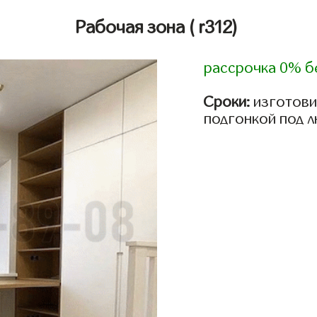
Рабочая зона
( r312)
рассрочка 0% б
Сроки:
изготови
подгонкой под 