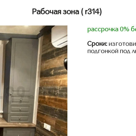
Рабочая зона
( r314)
рассрочка 0% б
Сроки:
изготови
подгонкой под 