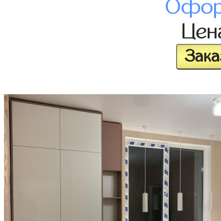
Офор
Це
Зака