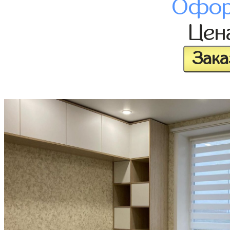
Офор
Цен
Зака