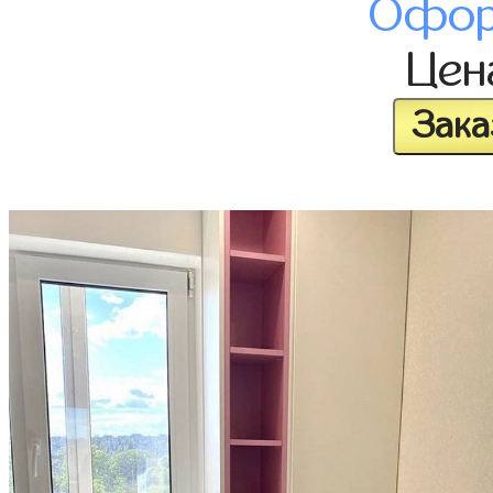
Офор
Це
Зака