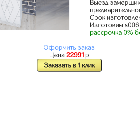
Выезд замерщик
предварительно
Срок изготовлен
Изготовим s006
рассрочка 0% б
Оформить заказ
Цена
22991
р
Заказать в 1 клик