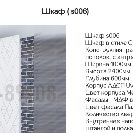
Шкаф
( s006)
Шкаф s006
Шкаф в стиле С
Конструкция- р
потолок, с антр
Ширина 1000мм
Высота 2400мм
Глубина 600мм
Корпус ЛДСП Uv
Цвет корпуса М
Фасады - МДФ в
Цвет фасада Па
Количество двер
Внутреннее нап
штангой и полка