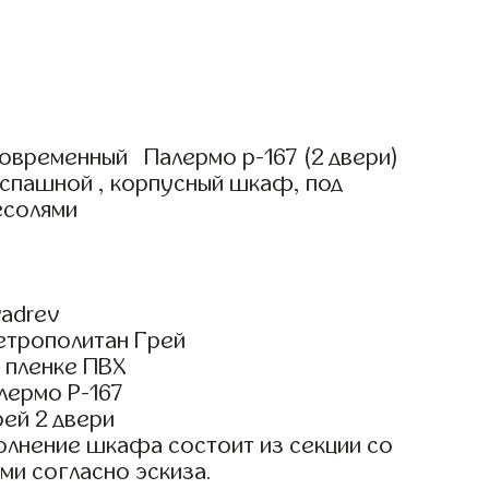
овременный Палермо р-167 (2 двери)
аспашной , корпусный шкаф, под
есолями
adrev
етрополитан Грей
 пленке ПВХ
лермо Р-167
ей 2 двери
олнение шкафа состоит из секции со
ми согласно эскиза.