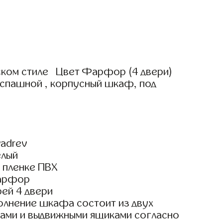
ком стиле Цвет Фарфор (4 двери)
аспашной , корпусный шкаф, под
adrev
елый
 пленке ПВХ
арфор
ей 4 двери
олнение шкафа состоит из двух
гами и выдвижными ящиками согласно