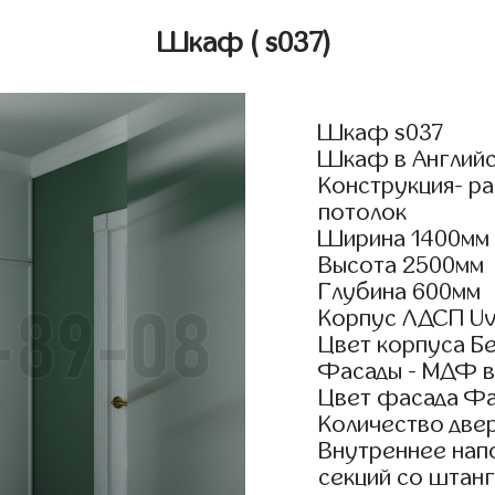
Шкаф
( s037)
Шкаф s037
Шкаф в Английс
Конструкция- р
потолок
Ширина 1400мм
Высота 2500мм
Глубина 600мм
Корпус ЛДСП Uv
Цвет корпуса Б
Фасады - МДФ в
Цвет фасада Ф
Количество двер
Внутреннее нап
секций со штан