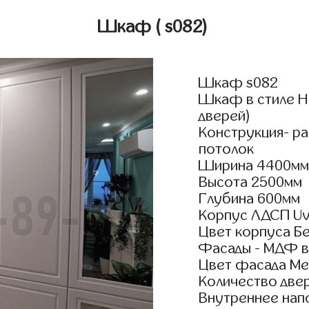
Шкаф
( s082)
Шкаф s082
Шкаф в стиле Не
дверей)
Конструкция- р
потолок
Ширина 4400м
Высота 2500мм
Глубина 600мм
Корпус ЛДСП Uv
Цвет корпуса Б
Фасады - МДФ в
Цвет фасада Ме
Количество двер
Внутреннее нап