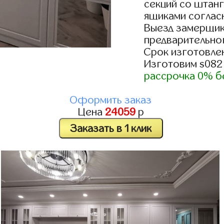
секций со штанг
ящиками согласн
Выезд замерщик
предварительно
Срок изготовлен
Изготовим s082
рассрочка 0% б
Оформить заказ
Цена
24059
р
Заказать в 1 клик