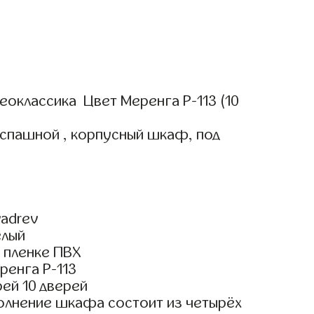
оклассика Цвет Меренга Р-113 (10
аспашной , корпусный шкаф, под
м
adrev
елый
 пленке ПВХ
ренга Р-113
ей 10 дверей
олнение шкафа состоит из четырёх