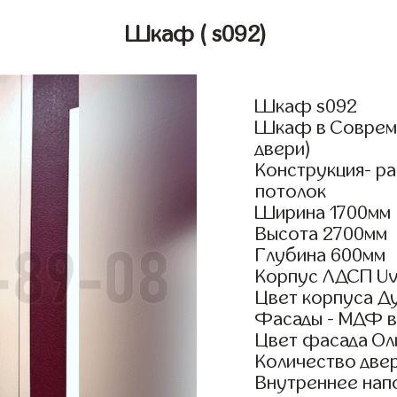
Шкаф
( s092)
Шкаф s092
Шкаф в Совреме
двери)
Конструкция- р
потолок
Ширина 1700мм
Высота 2700мм
Глубина 600мм
Корпус ЛДСП Uv
Цвет корпуса Д
Фасады - МДФ в
Цвет фасада Ол
Количество двер
Внутреннее нап