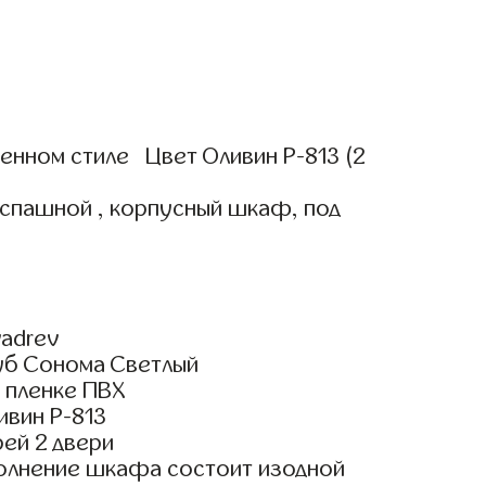
нном стиле Цвет Оливин Р-813 (2
аспашной , корпусный шкаф, под
adrev
уб Сонома Светлый
 пленке ПВХ
ивин Р-813
ей 2 двери
олнение шкафа состоит изодной