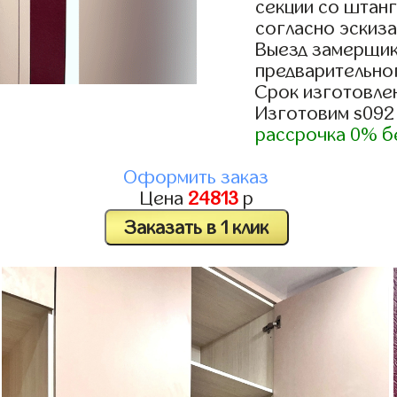
секции со штанг
согласно эскиза
Выезд замерщик
предварительно
Срок изготовлен
Изготовим s092
рассрочка 0% б
Оформить заказ
Цена
24813
р
Заказать в 1 клик