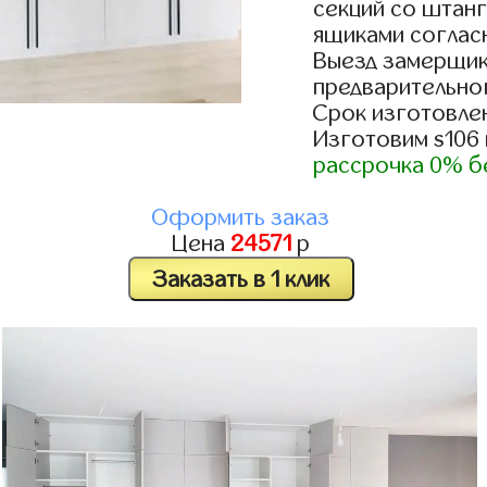
секций со штанг
ящиками согласн
Выезд замерщик
предварительно
Срок изготовлен
Изготовим s106
рассрочка 0% б
Оформить заказ
Цена
24571
р
Заказать в 1 клик