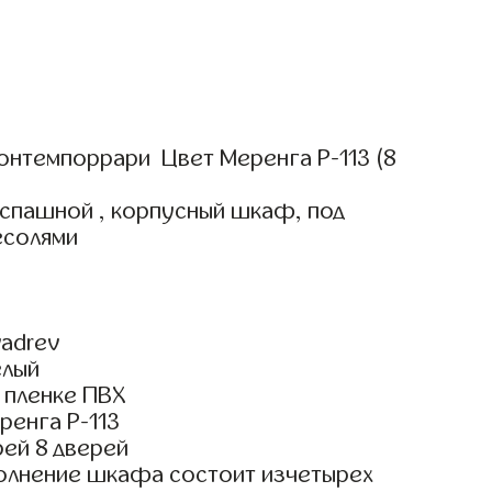
онтемпоррари Цвет Меренга Р-113 (8
аспашной , корпусный шкаф, под
есолями
adrev
елый
 пленке ПВХ
ренга Р-113
ей 8 дверей
олнение шкафа состоит изчетырех