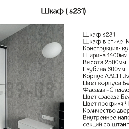
Шкаф
( s231)
Шкаф s231
Шкаф в стиле Мо
Конструкция- ку
Ширина 1400мм
Высота 2500мм
Глубина 600мм
Корпус ЛДСП Uv
Цвет корпуса Б
Фасады –Стекло
Цвет фасада Бе
Цвет профиля Ч
Количество двер
Внутреннее нап
секций со штанг