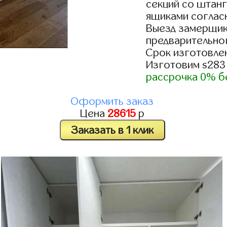
секций со штанг
ящиками согласн
Выезд замерщик
предварительно
Срок изготовлен
Изготовим s283
рассрочка 0% б
Оформить заказ
Цена
28615
р
Заказать в 1 клик