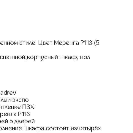
нном стиле Цвет Меренга Р113 (5
аспашной,корпусный шкаф, под
adrev
елый экспо
 пленке ПВХ
ренга Р113
ей 5 дверей
олнение шкафа состоит изчетырёх