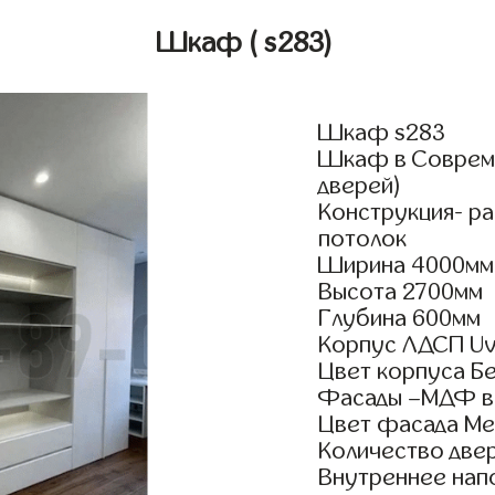
Шкаф
( s283)
Шкаф s283
Шкаф в Совреме
дверей)
Конструкция- р
потолок
Ширина 4000мм
Высота 2700мм
Глубина 600мм
Корпус ЛДСП Uv
Цвет корпуса Б
Фасады –МДФ в
Цвет фасада Ме
Количество двер
Внутреннее нап