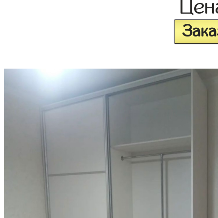
Це
Зака