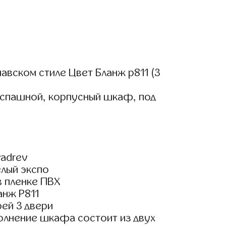
вском стиле Цвет Бланж р811 (3
аспашной, корпусный шкаф, под
adrev
елый экспо
 пленке ПВХ
анж Р811
ей 3 двери
олнение шкафа состоит из двух