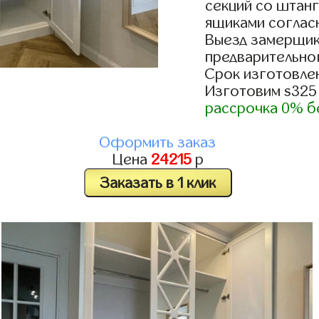
секций со штанг
ящиками согласн
Выезд замерщик
предварительно
Срок изготовлен
Изготовим s325
рассрочка 0% б
Оформить заказ
Цена
24215
р
Заказать в 1 клик