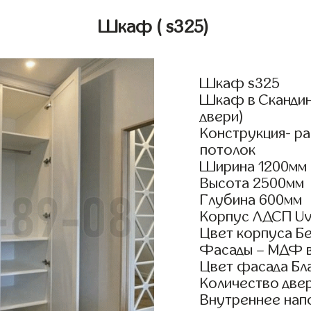
Шкаф
( s325)
Шкаф s325
Шкаф в Скандина
двери)
Конструкция- р
потолок
Ширина 1200мм
Высота 2500мм
Глубина 600мм
Корпус ЛДСП Uv
Цвет корпуса Б
Фасады – МДФ в
Цвет фасада Бл
Количество двер
Внутреннее нап