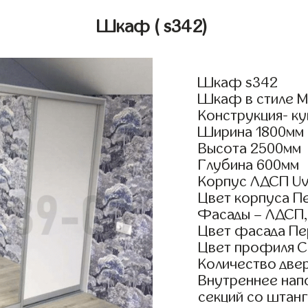
Шкаф
( s342)
Шкаф s342
Шкаф в стиле М
Конструкция- к
Ширина 1800мм
Высота 2500мм
Глубина 600мм
Корпус ЛДСП Uv
Цвет корпуса П
Фасады – ЛДСП,
Цвет фасада Пе
Цвет профиля 
Количество двер
Внутреннее нап
секций со штанг