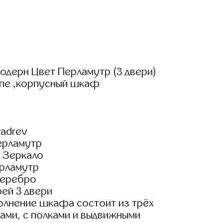
одерн Цвет Перламутр (3 двери)
упе ,корпусный шкаф
adrev
ерламутр
 Зеркало
рламутр
Серебро
ей 3 двери
олнение шкафа состоит из трёх
ами, с полками и выдвижными