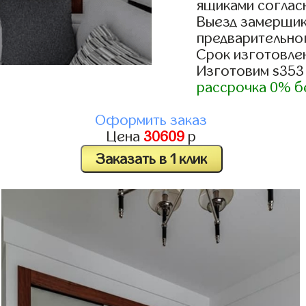
ящиками согласн
Выезд замерщик
предварительно
Срок изготовлен
Изготовим s353
рассрочка 0% б
Оформить заказ
Цена
30609
р
Заказать в 1 клик