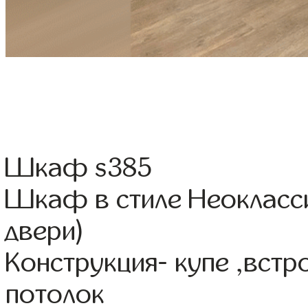
Шкаф s385
Шкаф в стиле Неокласси
двери)
Конструкция- купе ,вст
потолок