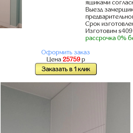
ящиками согласн
Выезд замерщик
предварительно
Срок изготовлен
Изготовим s409
рассрочка 0% б
Оформить заказ
Цена
25759
р
Заказать в 1 клик