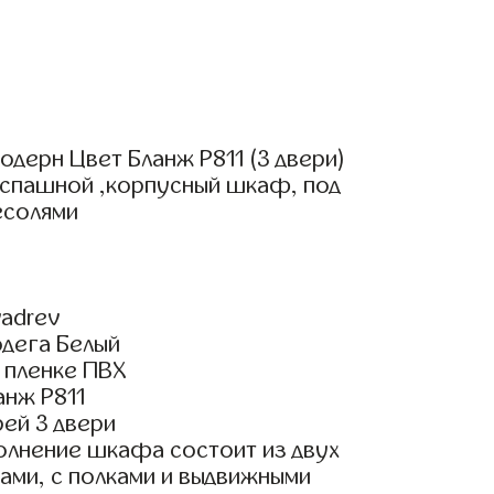
дерн Цвет Бланж Р811 (3 двери)
аспашной ,корпусный шкаф, под
есолями
adrev
одега Белый
 пленке ПВХ
анж Р811
ей 3 двери
олнение шкафа состоит из двух
ами, с полками и выдвижными