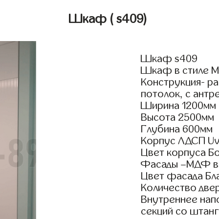
Шкаф
( s409)
Шкаф s409
Шкаф в стиле Мо
Конструкция- р
потолок, с антр
Ширина 1200мм
Высота 2500мм
Глубина 600мм
Корпус ЛДСП Uv
Цвет корпуса Б
Фасады –МДФ в
Цвет фасада Бл
Количество двер
Внутреннее нап
секций со штанг