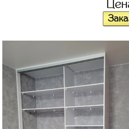
Це
Зака