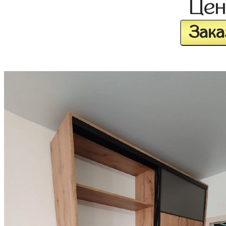
Це
Зака