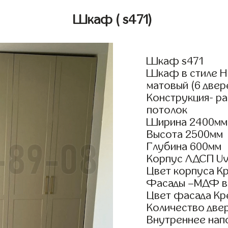
Шкаф
( s471)
Шкаф s471
Шкаф в стиле Н
матовый (6 двер
Конструкция- р
потолок
Ширина 2400мм
Высота 2500мм
Глубина 600мм
Корпус ЛДСП Uv
Цвет корпуса К
Фасады –МДФ в
Цвет фасада Кр
Количество двер
Внутреннее нап