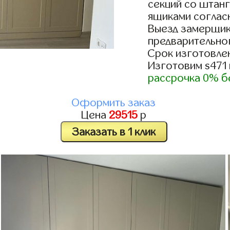
секций со штанг
ящиками согласн
Выезд замерщик
предварительно
Срок изготовлен
Изготовим s471
рассрочка 0% б
Оформить заказ
Цена
29515
р
Заказать в 1 клик