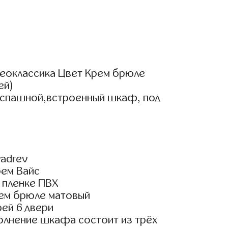
еоклассика Цвет Крем брюле
ей)
аспашной,встроенный шкаф, под
adrev
рем Вайс
 пленке ПВХ
ем брюле матовый
ей 6 двери
олнение шкафа состоит из трёх