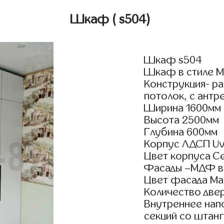
Шкаф
( s504)
Шкаф s504
Шкаф в стиле Мо
Конструкция- р
потолок, с антр
Ширина 1600мм
Высота 2500мм
Глубина 600мм
Корпус ЛДСП Uv
Цвет корпуса С
Фасады –МДФ в
Цвет фасада Ма
Количество двер
Внутреннее нап
секций со штанг