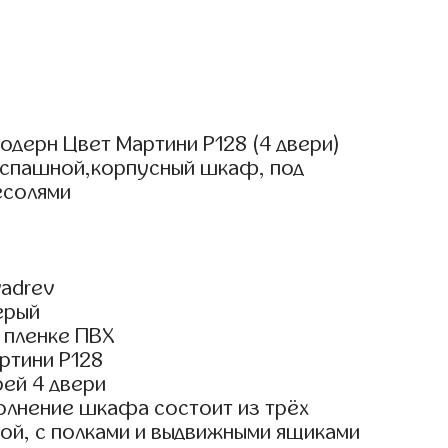
дерн Цвет Мартини Р128 (4 двери)
аспашной,корпусный шкаф, под
есолями
adrev
ерый
 пленке ПВХ
ртини Р128
ей 4 двери
олнение шкафа состоит из трёх
ой, с полками и выдвижными ящиками