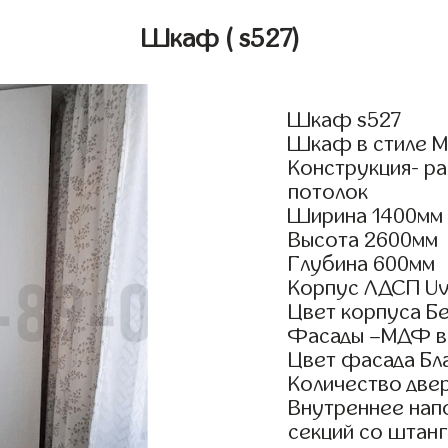
Шкаф
( s527)
Шкаф s527
Шкаф в стиле Мо
Конструкция- р
потолок
Ширина 1400мм
Высота 2600мм
Глубина 600мм
Корпус ЛДСП Uv
Цвет корпуса Б
Фасады –МДФ в
Цвет фасада Бл
Количество двер
Внутреннее нап
секций со штанг