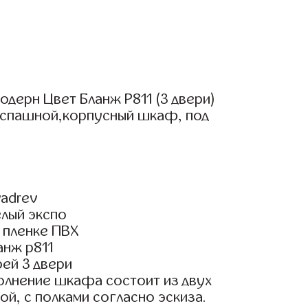
дерн Цвет Бланж Р811 (3 двери)
аспашной,корпусный шкаф, под
adrev
елый экспо
 пленке ПВХ
анж р811
ей 3 двери
олнение шкафа состоит из двух
ой, с полками согласно эскиза.