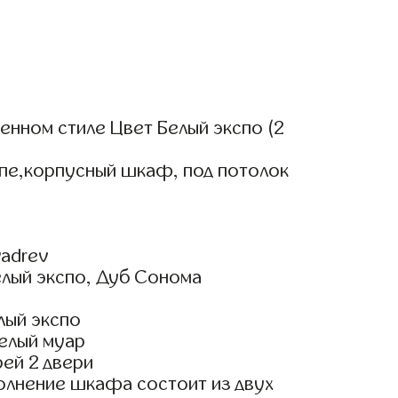
нном стиле Цвет Белый экспо (2
упе,корпусный шкаф, под потолок
adrev
елый экспо, Дуб Сонома
лый экспо
елый муар
ей 2 двери
олнение шкафа состоит из двух