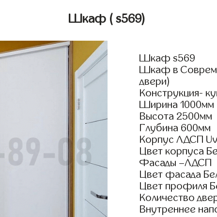
Шкаф
( s569)
Шкаф s569
Шкаф в Совреме
двери)
Конструкция- к
Ширина 1000мм
Высота 2500мм
Глубина 600мм
Корпус ЛДСП Uv
Цвет корпуса Б
Фасады –ЛДСП
Цвет фасада Бе
Цвет профиля Б
Количество двер
Внутреннее нап