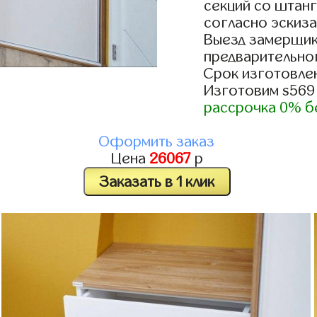
секций со штанг
согласно эскиза
Выезд замерщик
предварительно
Срок изготовлен
Изготовим s569
рассрочка 0% б
Оформить заказ
Цена
26067
р
Заказать в 1 клик