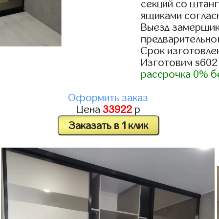
секций со штанг
ящиками согласн
Выезд замерщик
предварительно
Срок изготовлен
Изготовим s602
рассрочка 0% б
Оформить заказ
Цена
33922
р
Заказать в 1 клик