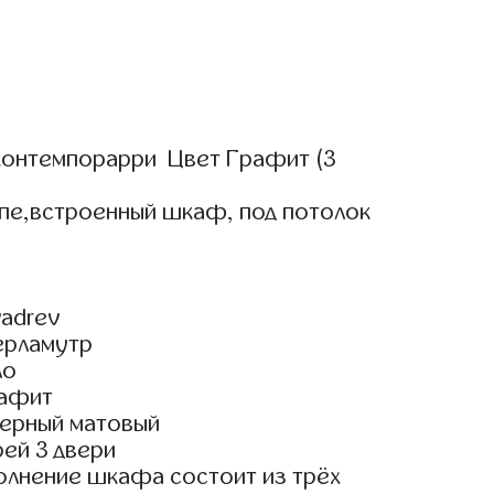
онтемпорарри Цвет Графит (3
упе,встроенный шкаф, под потолок
adrev
ерламутр
ло
рафит
ерный матовый
ей 3 двери
олнение шкафа состоит из трёх