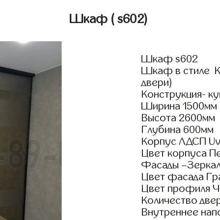
Шкаф
( s602)
Шкаф s602
Шкаф в стиле К
двери)
Конструкция- к
Ширина 1500мм
Высота 2600мм
Глубина 600мм
Корпус ЛДСП Uv
Цвет корпуса П
Фасады –Зерка
Цвет фасада Г
Цвет профиля Ч
Количество двер
Внутреннее нап