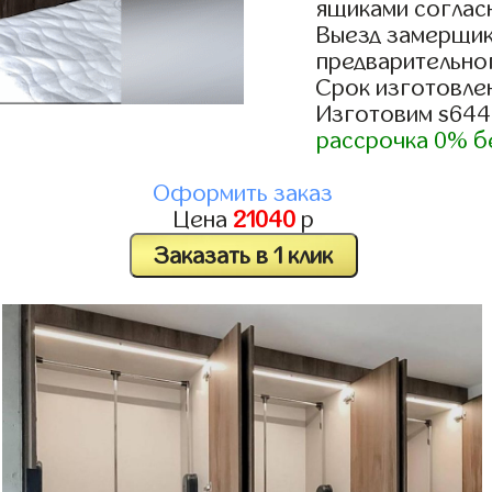
ящиками согласн
Выезд замерщик
предварительно
Срок изготовлен
Изготовим s644
рассрочка 0% б
Оформить заказ
Цена
21040
р
Заказать в 1 клик