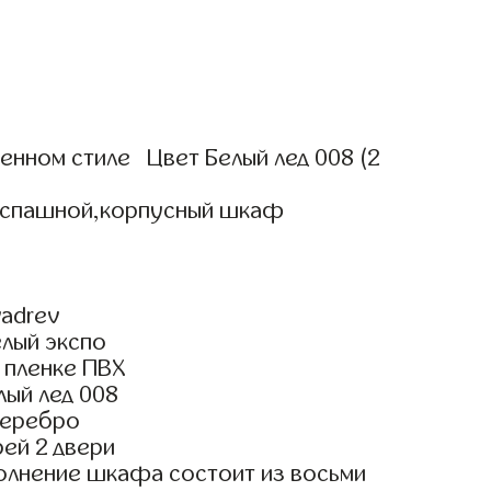
нном стиле Цвет Белый лед 008 (2
аспашной,корпусный шкаф
adrev
елый экспо
 пленке ПВХ
лый лед 008
Серебро
ей 2 двери
олнение шкафа состоит из восьми