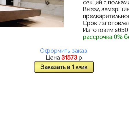
секций с полкам
Выезд замерщик
предварительно
Срок изготовлен
Изготовим s650
рассрочка 0% б
Оформить заказ
Цена
31573
р
Заказать в 1 клик