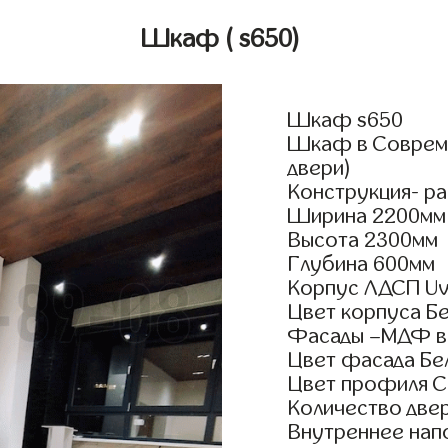
Шкаф
( s650)
Шкаф s650
Шкаф в Совреме
двери)
Конструкция- р
Ширина 2200мм
Высота 2300мм
Глубина 600мм
Корпус ЛДСП Uv
Цвет корпуса Б
Фасады –МДФ в
Цвет фасада Бе
Цвет профиля 
Количество двер
Внутреннее нап