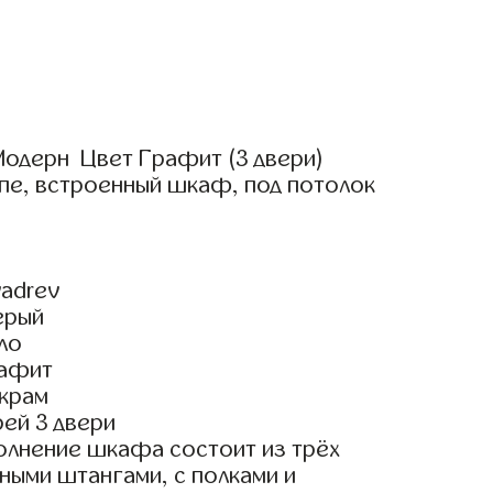
одерн Цвет Графит (3 двери)
пе, встроенный шкаф, под потолок
adrev
ерый
ло
рафит
крам
ей 3 двери
олнение шкафа состоит из трёх
ными штангами, с полками и