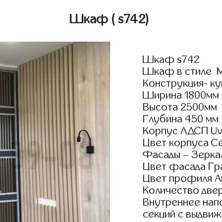
Шкаф
( s742)
Шкаф s742
Шкаф в стиле М
Конструкция- ку
Ширина 1800мм
Высота 2500мм
Глубина 450 мм
Корпус ЛДСП Uv
Цвет корпуса С
Фасады – Зерка
Цвет фасада Г
Цвет профиля А
Количество двер
Внутреннее нап
секций с выдвиж