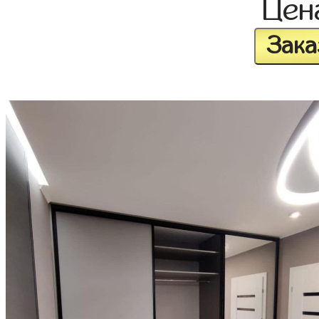
Це
Зака