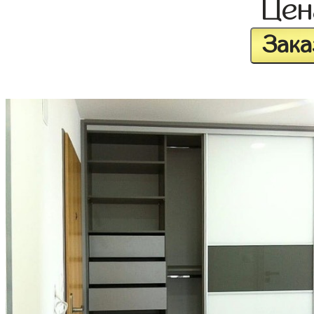
Це
Зака