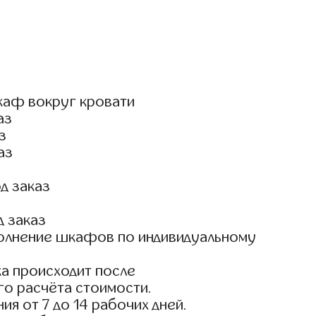
каф вокруг кровати
аз
з
аз
д заказ
д заказ
олнение шкафов по индивидуальному
а происходит после
го расчёта стоимости.
ия от 7 до 14 рабочих дней.