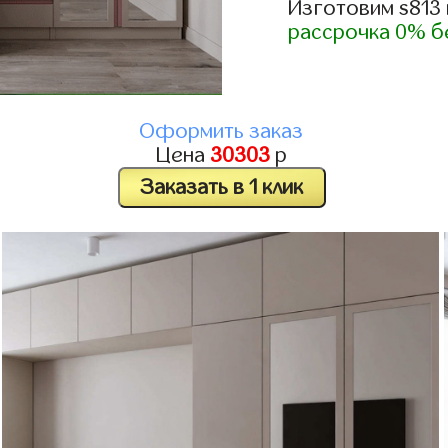
Изготовим s813
рассрочка 0% б
Оформить заказ
Цена
30303
р
Заказать в 1 клик