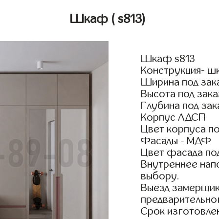
Шкаф
( s813)
Шкаф s813
Конструкция- ш
Ширина под зак
Высота под зака
Глубина под зак
Корпус ЛДСП
Цвет корпуса по
Фасады - МДФ
Цвет фасада по
Внутреннее нап
выбору.
Выезд замерщик
предварительно
Срок изготовлен