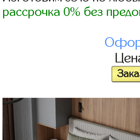
рассрочка 0% без предо
Офор
Це
Зака