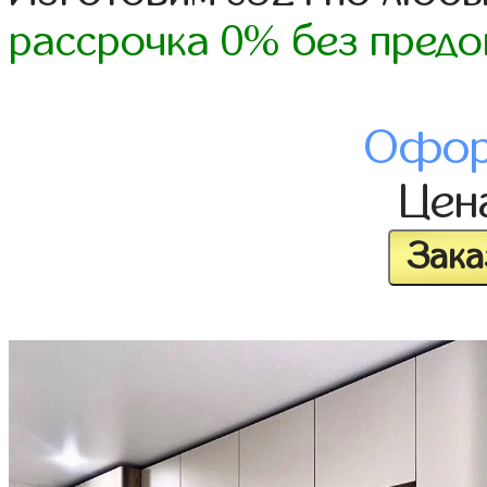
рассрочка 0% без предо
Офор
Цен
Зака