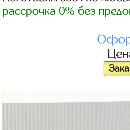
рассрочка 0% без предо
Офор
Це
Зака