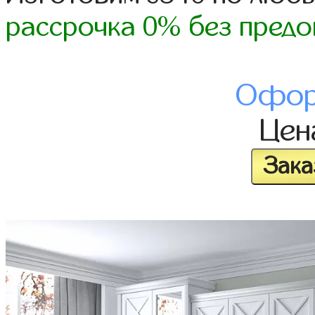
рассрочка 0% без предо
Офор
Це
Зака