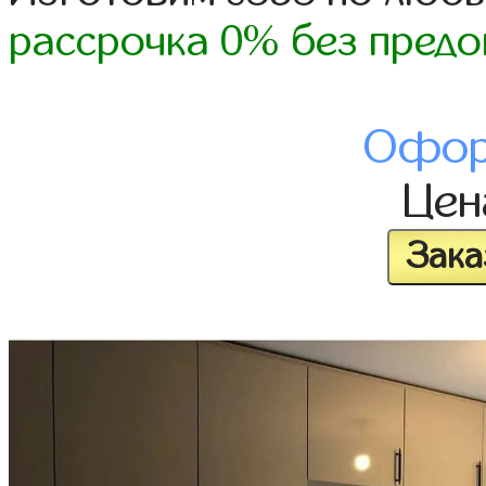
рассрочка 0% без предо
Офор
Це
Зака