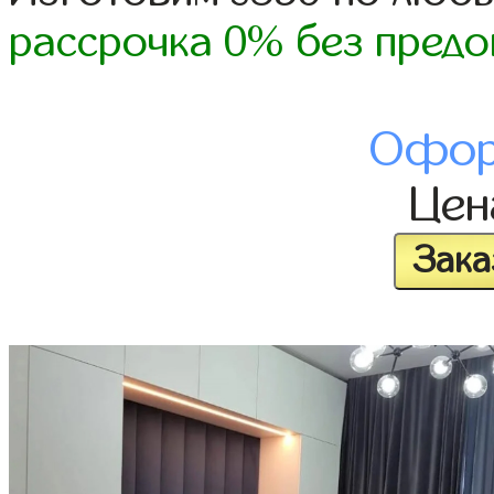
рассрочка 0% без предо
Офор
Це
Зака