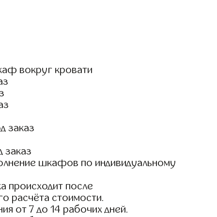
каф вокруг кровати
аз
з
аз
д заказ
д заказ
олнение шкафов по индивидуальному
а происходит после
го расчёта стоимости.
ия от 7 до 14 рабочих дней.