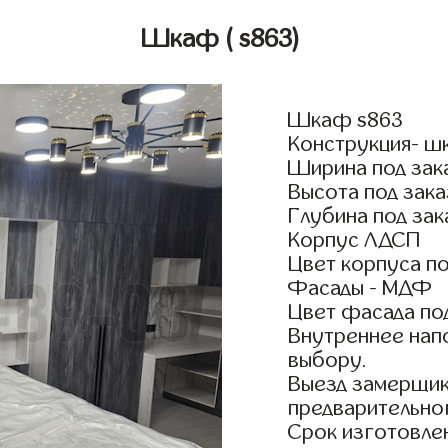
Шкаф
( s863)
Шкаф s863
Конструкция- ш
Ширина под зак
Высота под зака
Глубина под зак
Корпус ЛДСП
Цвет корпуса по
Фасады - МДФ
Цвет фасада по
Внутреннее нап
выбору.
Выезд замерщик
предварительно
Срок изготовлен