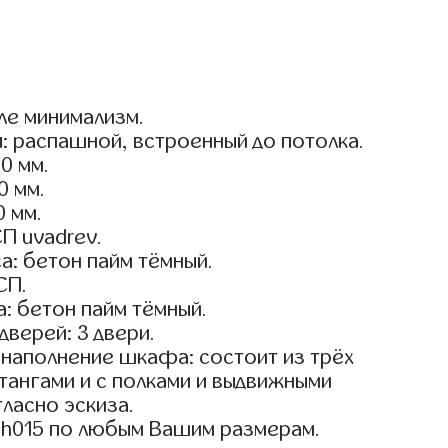
ле минимализм.
: распашной, встроенный до потолка.
0 мм.
0 мм.
0 мм.
П uvadrev.
а: бетон пайм тёмный.
СП.
: бетон пайм тёмный.
дверей: 3 двери.
наполнение шкафа: состоит из трёх
тангами и с полками и выдвижными
ласно эскиза.
sh015 по любым Вашим размерам.