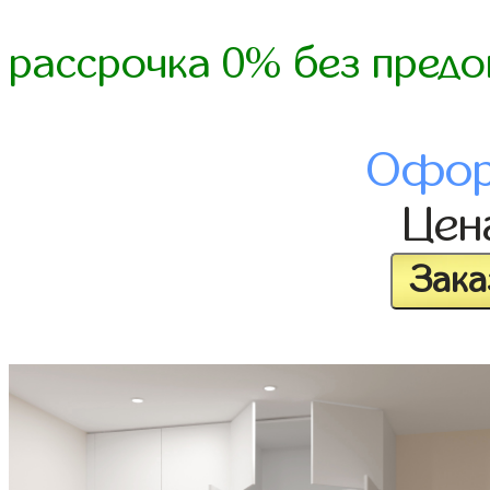
рассрочка 0% без предо
Офор
Це
Зака