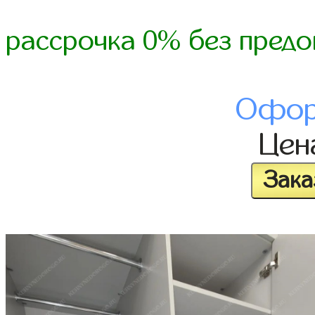
рассрочка 0% без предо
Офор
Це
Зака